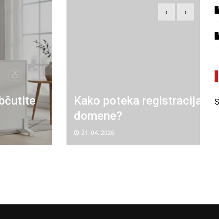
‹
›
Kako poteka registracija
S
domene?
21. 04. 2026