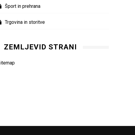
Šport in prehrana
Trgovina in storitve
ZEMLJEVID STRANI
Spo
itemap
Kako izbrati cvetlična korita?
bre
07. 04. 2026
20.